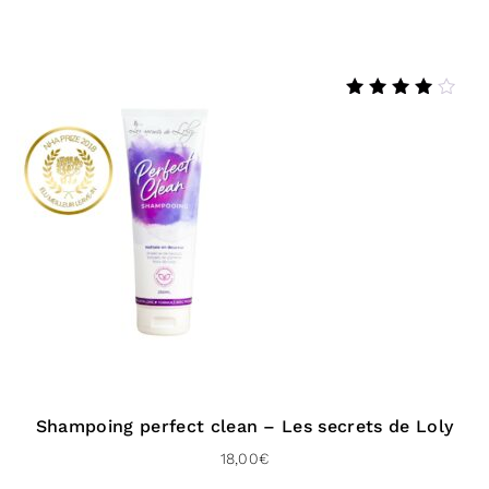
À domicile (Chronopost UK – 48 H)
Livraison gratuite dès 100 € d’achat
Note
4.40
sur 5
Vers l’international :
À domicile (Delivengo – 3 à 5 jours)
Livraison gratuite dès 100 € d’achat
Shampoing perfect clean – Les secrets de Loly
18,00
€