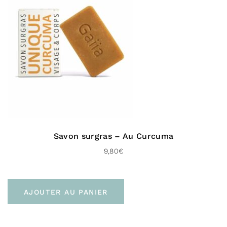
sur 5
En point relais (3 à 4 jours)
À domicile sans signature (Colissimo Access –
48H)
À domicile avec signature (Colissimo Expert –
48H)
Livraison gratuite en click & collect à la
boutique de
Bayonne
Livraison gratuite dès 60 € d’achat
Savon surgras – Au Curcuma
Vers l’Europe :
9,80
€
En point relais (Mondial Relay Europe – 72 H)
À domicile (Chrono classic – 48 H)
AJOUTER AU PANIER
Livraison gratuite dès 100 € d’achat
Pour le Royaume-uni :