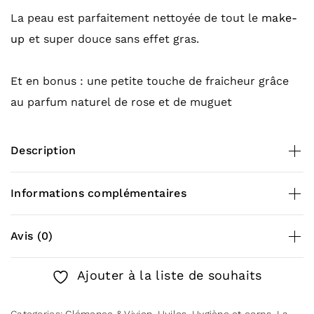
La peau est parfaitement nettoyée de tout le
make-
up
et super douce sans effet gras.
Et en bonus : une petite touche de fraicheur grâce
au parfum naturel de rose et de muguet
Description
Contenance :
Informations complémentaires
100 ml
Poids
0,100 kg
Avis (0)
Flacon en verre
There are no reviews yet.
Ajouter à la liste de souhaits
Conseils d’utilisation :
Be the first to review “Huile démaquillante
Categories:
Clémence & Vivien
,
Huiles
,
Hygiène et corps
,
La