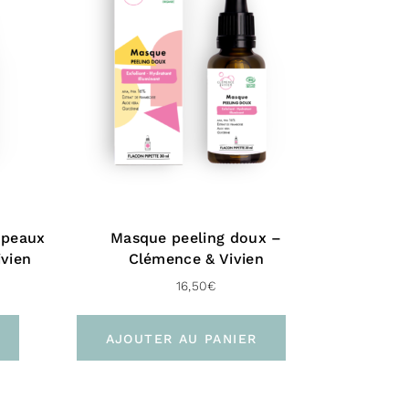
 peaux
Masque peeling doux –
vien
Clémence & Vivien
16,50
€
AJOUTER AU PANIER