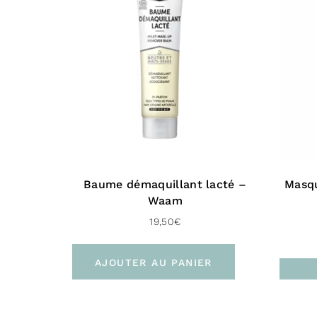
Baume démaquillant lacté –
Masqu
Waam
19,50
€
AJOUTER AU PANIER