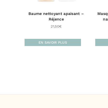
Baume nettoyant apaisant –
Masq
Réjence
na
21,50
€
EN SAVOIR PLUS