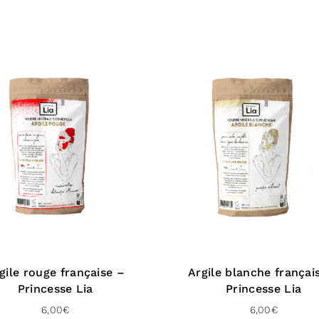
gile rouge française –
Argile blanche françai
Princesse Lia
Princesse Lia
6,00
€
6,00
€