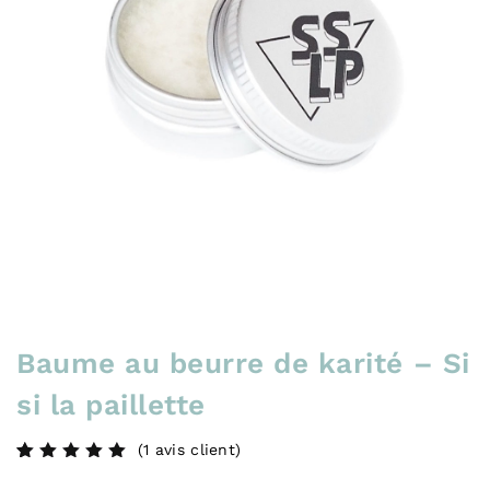
Baume au beurre de karité – Si
si la paillette
(
1
avis client)
Noté
1
5.00
sur