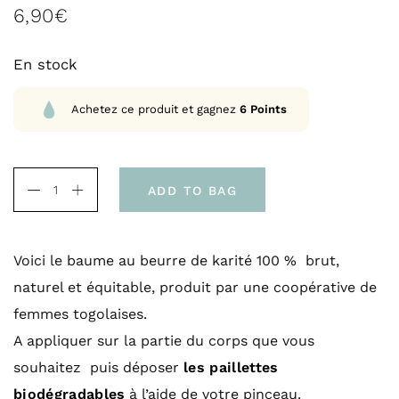
5 basé sur
6,90
€
notation client
En stock
Achetez ce produit et gagnez
6
Points
ADD TO BAG
Voici le baume au beurre de karité 100 % brut,
naturel et équitable, produit par une coopérative de
femmes togolaises.
A appliquer sur la partie du corps que vous
souhaitez puis déposer
les paillettes
biodégradables
à l’aide de votre pinceau.