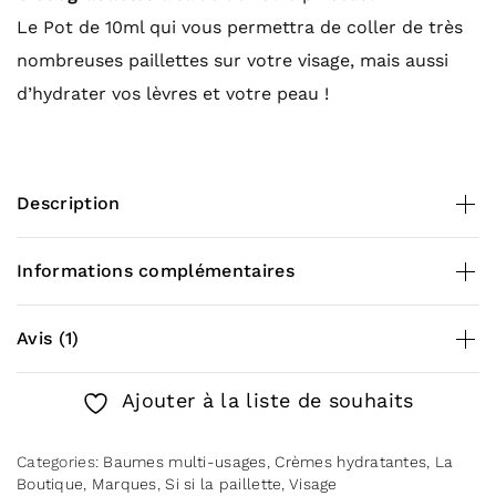
Le Pot de 10ml qui vous permettra de coller de très
nombreuses paillettes sur votre visage, mais aussi
d’hydrater vos lèvres et votre peau !
Description
Ingrédient : 100 % beurre de karité
Informations complémentaires
Contenance : 10 ml
Ne pas mettre près d’une source de chaleur pour
éviter que le beurre ne fonde
Poids
0,080 kg
Avis (1)
Ajouter à la liste de souhaits
Ketty H.
Note
5
sur 5
–
Categories:
Baumes multi-usages
,
Crèmes hydratantes
,
La
7 septembre 2022
Boutique
,
Marques
,
Si si la paillette
,
Visage