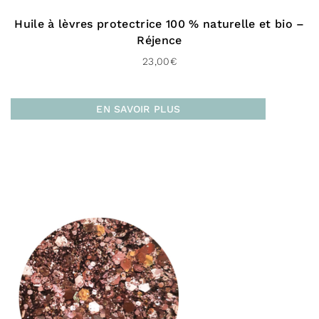
Huile à lèvres protectrice 100 % naturelle et bio –
Pour la France :
Réjence
23,00
€
En point relais (3 à 4 jours)
À domicile sans signature (Colissimo Access –
48H)
EN SAVOIR PLUS
À domicile avec signature (Colissimo Expert –
48H)
Livraison gratuite en click & collect à la
boutique de
Bayonne
Livraison gratuite dès 60 € d’achat
Vers l’Europe :
En point relais (Mondial Relay Europe – 72 H)
À domicile (Chrono classic – 48 H)