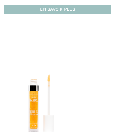
DIOXIDE), ROSA DAMASCENA FLOWER WATER*,
EN SAVOIR PLUS
CAPRYLIC/CAPRIC TRIGLYCERIDE, HELIANTHUS
ANNUUS (SUNFLOWER) SEED OIL, PRUNUS
ARMENIACA (APRICOT) KERNEL OIL*, POLYGLYCERYL-
6 STEARATE, SIMMONDSIA CHINENSIS (JOJOBA)
SEED OIL*, BUTYROSPERMUM PARKII (SHEA)
BUTTER*, CETYL ALCOHOL, KAOLIN, PRUNUS
AMYGDALUS DULCIS (SWEET ALMOND) OIL*,
GAULTHERIA PROCUMBENS (WINTERGREEN) LEAF
EXTRACT, MICA, ZINC PCA, BENZYL ALCOHOL,
MICROCRYSTALLINE CELLULOSE, CI 77492 (IRON
OXIDES), SODIUM HYDROXIDE, POLYGLYCERYL-6
BEHENATE, CI 77491 (IRON OXIDES), TOCOPHEROL,
CELLULOSE GUM, SODIUM CITRATE, XANTHAN GUM,
DEHYDROACETIC ACID, CITRIC ACID, MELALEUCA
ALTERNIFOLIA (TEA TREE) LEAF EXTRACT, SODIUM
BENZOATE, POTASSIUM SORBATE
Livraison