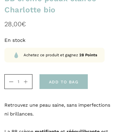
Charlotte bio
28,00
€
En stock
Achetez ce produit et gagnez
28
Points
ADD TO BAG
Retrouvez une
peau saine, sans imperfections
ni brillances
.
La BB crème
matifiante
et
rééquilibrante
est