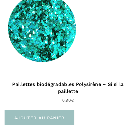
5.00
sur 5
Paillettes biodégradables Polysirène – Si si la
paillette
6,90
€
AJOUTER AU PANIER