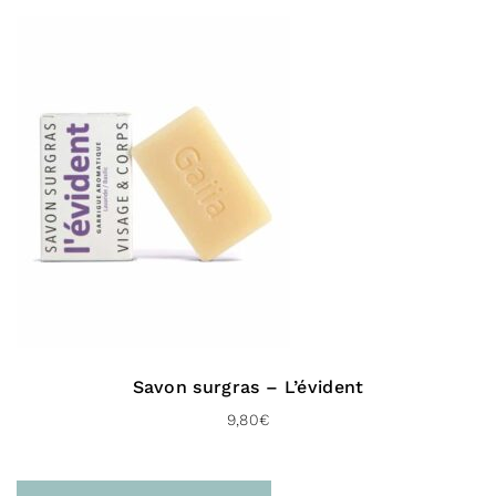
À domicile (Chrono classic – 48 H)
Livraison gratuite dès 100 € d’achat
Pour le Royaume-uni :
À domicile (Chronopost UK – 48 H)
Livraison gratuite dès 100 € d’achat
Vers l’international :
À domicile (Delivengo – 3 à 5 jours)
Livraison gratuite dès 100 € d’achat
Savon surgras – L’évident
9,80
€