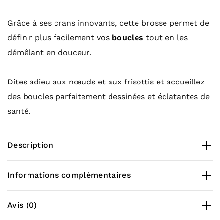
Grâce à ses crans innovants, cette brosse permet de
définir plus facilement vos
boucles
tout en les
démêlant en douceur.
Dites adieu aux nœuds et aux frisottis et accueillez
des boucles parfaitement dessinées et éclatantes de
santé.
Description
Conseils d’utilisation
Informations complémentaires
Sur cheveux mouillés
: Appliquez votre
Poids
0,100 kg
Avis (0)
après-shampoing ou masque préféré et utilisez