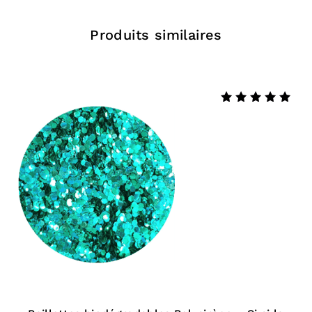
Comment retirer ton eyeliner ?
Produits similaires
Utilise simplement de l’eau chaude sous la
douche ou au lavabo (la matière glisse toute
Note
seule, tout en douceur !)
5.00
sur 5
Ou utilise ton démaquillant habituel.
Liste complète des
ingrédients
Aqua (Water) Eau, Synthetic Fluorphlogopite,