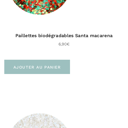
48H)
Livraison gratuite en click & collect à la
boutique de
Bayonne
Livraison gratuite dès 60 € d’achat
Paillettes biodégradables Santa macarena
Vers l’Europe :
6,90
€
En point relais (Mondial Relay Europe – 72 H)
AJOUTER AU PANIER
À domicile (Chrono classic – 48 H)
Livraison gratuite dès 100 € d’achat
Pour le Royaume-uni :
À domicile (Chronopost UK – 48 H)
Livraison gratuite dès 100 € d’achat