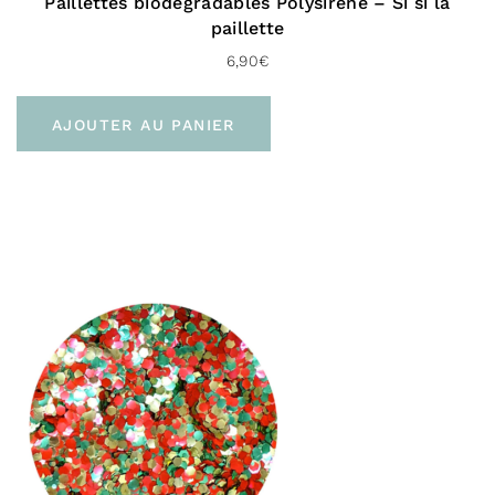
Paillettes biodégradables Polysirène – Si si la
Acrylates/Ethylhexyl Acrylate Copolymer, Glycerin, CI
paillette
77891 / Titanium Dioxide, Calcium Aluminum
Borosilicate, Mica, Ethylhexylglycerin, CI 77491 / Iron
6,90
€
Oxides, Sodium Benzoate, Dehydroxanthan Gum,
Laureth-21, Lysolecithin, Sclerotium Gum, Citric Acid,
AJOUTER AU PANIER
Xanthan Gum, Potassium Sorbate, Salicylic Acid,
Benzyl Alcohol, Aminomethyl Propanol, Acacia
Senegal Gum, Pullulan, Tin Oxide, Silica, Sorbic Acid,
Tocopherol
Livraison
Pour la France :
En point relais (3 à 4 jours)
À domicile sans signature (Colissimo Access –
48H)
À domicile avec signature (Colissimo Expert –