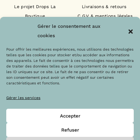
Le projet Drops La
Livraisons & retours
Boutique
C.G.V & mentions légales
Nos engagements
F.A.Q
Gérer le consentement aux
Les labels
Contact
cookies
Le blog
Paiements sécurisés
Pour offrir les meilleures expériences, nous utilisons des technologies
telles que les cookies pour stocker et/ou accéder aux informations
des appareils. Le fait de consentir à ces technologies nous permettra
de traiter des données telles que le comportement de navigation ou
les ID uniques sur ce site. Le fait de ne pas consentir ou de retirer
son consentement peut avoir un effet négatif sur certaines
caractéristiques et fonctions.
Gérer les services
Accepter
@Copyright 2023 – Drops la boutique
Refuser