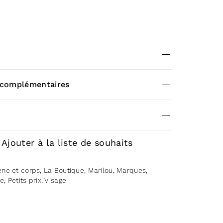
ance
 complémentaires
0,075 kg
eviews yet.
Ajouter à la liste de souhaits
to review “Gel nettoyant visage bio –
ène et corps
,
La Boutique
,
Marilou
,
Marques
,
ge
,
Petits prix
,
Visage
ogged in
to post a review.