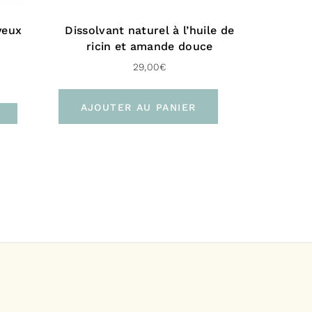
yeux
Dissolvant naturel à l’huile de
ricin et amande douce
29,00
€
AJOUTER AU PANIER
rance
on
e :
t relais (3 à 4 jours)
ile sans signature (Colissimo Access – 48H)