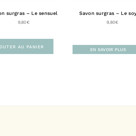
on surgras – Le sensuel
Savon surgras – Le so
9,80
€
9,80
€
OUTER AU PANIER
EN SAVOIR PLUS
Fabriqué en F
Livrais
Pour la Franc
En poin
À domic