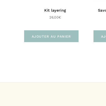
Kit layering
Sav
26,00
€
AJOUTER AU PANIER
AJ