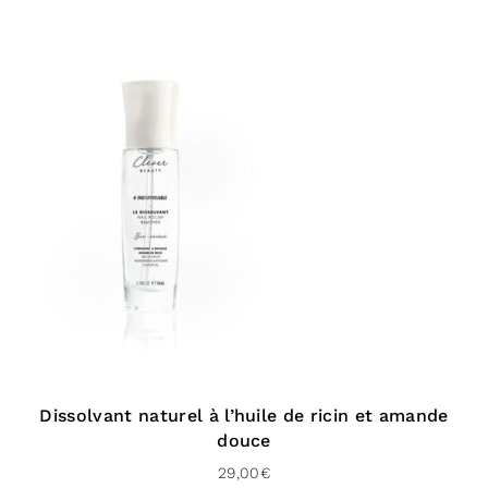
Liste complète des
ingrédients
Rayon, Dimer Dilinoleyl Dimer Dilinoleate, Dilinoleic
Acid/Propanediol Copolymer, Shea Butter Ethyl
Esters, Glycerin, Aqua (Water / Eau), Shellac, Urea,
Titanium Dioxide, Mica, CI 77491 (Iron Oxides), Parfum
(Fragrance)
*Allergènes naturellement présent dans le parfum
qui est 100% d’origine naturelle.
Livraison
Dissolvant naturel à l’huile de ricin et amande
Pour la France :
douce
29,00
€
En point relais (3 à 4 jours)