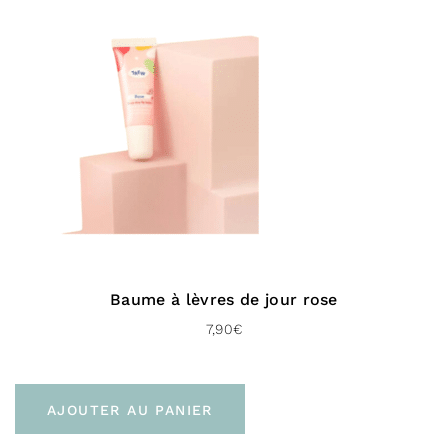
Note
5.00
sur 5
Baume à lèvres de jour rose
7,90
€
AJOUTER AU PANIER