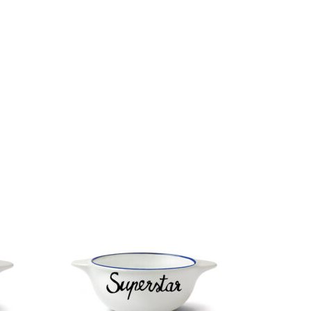
ageenan : un véritable allié pour maintenir
x sains et fort
, PANTHENOL, HONEY*, XANTHAN GUM,
CO-CAPRYLATE/CAPRATE**, BENZYL
RFUM (FRAGRANCE), CARRAGEENAN**,
IC ACID, FRUCTOSE**, PIMENTA RACEMOSA
IL**, GLUCOSE**, EUGENOL**, SUCROSE,
su de l’agriculture biologique
’origine naturelle