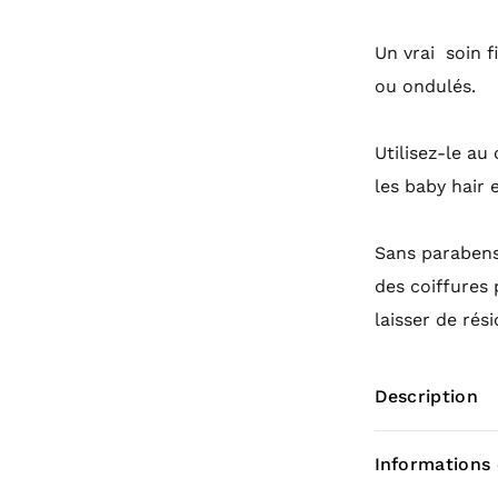
Un vrai soin f
ou ondulés.
Utilisez-le au
les baby hair e
Sans parabens 
des coiffures 
laisser de rési
Description
Informations
250 ml