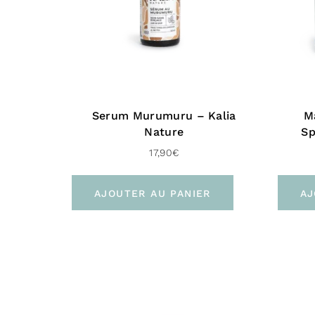
Serum Murumuru – Kalia
M
Nature
Sp
17,90
€
AJOUTER AU PANIER
AJ