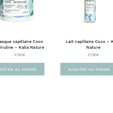
Provita
provitami
fortifie l
asque capillaire Coco
Lait capillaire Coco – 
iruline – Kalia Nature
Nature
Le miel
27,90
€
27,90
€
scellent l
d’humidité
OUTER AU PANIER
AJOUTER AU PANIER
cheveux t
Glycéri
frisottis,
maintenir 