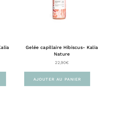
mines B5 : Fortifiant capillaire , la
ne B5 ou Panthenol
nourrit, répare et
e cheveu de la pointe à la racine
..
Kalia
Gelée capillaire Hibiscus- Kalia
Nature
 : Ses propriétés humectantes naturelles
22,90
€
’humidité pour prévenir également la perte
 future. Il va redonner brillances aux
AJOUTER AU PANIER
exturés
ne végétale : aide à lutter contre les
 à améliorer la texture des cheveux et à
leur éclat nature