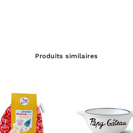
Le Carr
des cheveu
Produits similaires
AQUA (WATER)
INULIN**, CO
ALCOHOL, PA
DEHYDROACET
LEAF/FRUIT O
TOCOPHEROL
* ingrédient is
** substance d