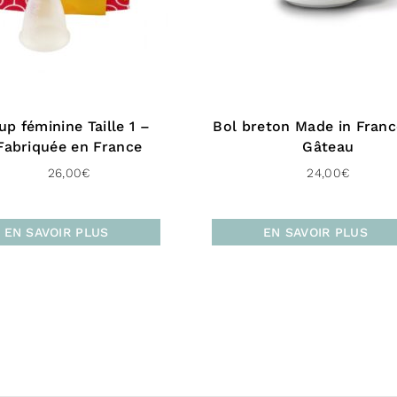
En raison de l
ne doit pas êt
femme allaitan
hors de porté
up féminine Taille 1 –
Bol breton Made in Fran
Fabriquée en France
Gâteau
26,00
€
24,00
€
EN SAVOIR PLUS
EN SAVOIR PLUS