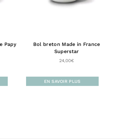
a présence d’huiles essentielles, ce produit
re utilisé pendant la grossesse ou chez la
te, ainsi qu’aux enfants de -6 ans. Tenir
e des enfants.
ce Papy
Bol breton Made in France
Superstar
24,00
€
EN SAVOIR PLUS