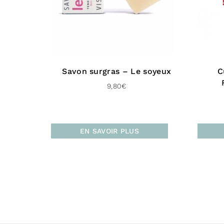
Savon surgras – Le soyeux
C
9,80
€
EN SAVOIR PLUS