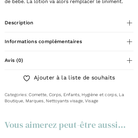
de bébé. La lotion va alors remplacer le liniment.
Description
Contenance
de la lotion
Informations complémentaires
purifiante Comette
Poids
0,100 kg
Avis (0)
100 ml
There are no reviews yet.
Ajouter à la liste de souhaits
Conseils d’utilisation de la
Be the first to review “Lotion purifiante –
lotion purifiante Comette
Categories:
Comette
,
Corps
,
Enfants
,
Hygiène et corps
,
La
Comette”
Boutique
,
Marques
,
Nettoyants visage
,
Visage
You must be
logged in
to post a review.
Agiter l’élixir jusqu’à ce que les phases se mélangent
parfaitement,
Vous aimerez peut-être aussi…
Puis vaporiser directement sur le visage sec, sur un
coton ou sur une lingette micro-fibre, nettoyer en