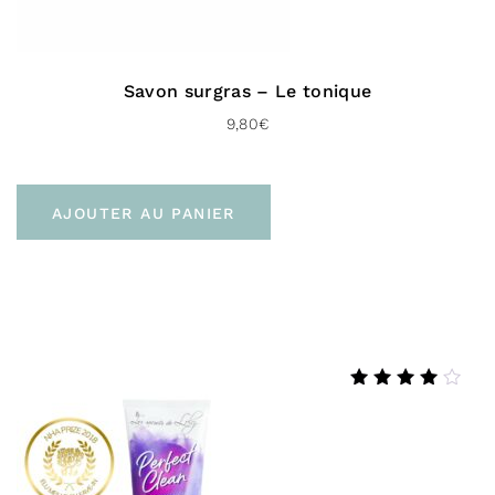
Savon surgras – Le tonique
9,80
€
AJOUTER AU PANIER
Note
4.40
sur 5