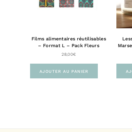
Films alimentaires réutilisables
Less
– Format L – Pack Fleurs
Marse
28,00
€
AJOUTER AU PANIER
AJ