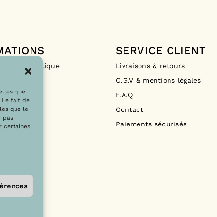
MATIONS
SERVICE CLIENT
Drops La Boutique
Livraisons & retours
ements
C.G.V & mentions légales
telles que
F.A.Q
 Le fait de
Contact
les que le
e pas
Paiements sécurisés
r certaines
férences