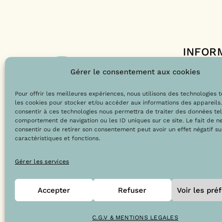
INFOR
Le projet 
Gérer le consentement aux cookies
Nos engag
Pour offrir les meilleures expériences, nous utilisons des technologies 
Les labels
les cookies pour stocker et/ou accéder aux informations des appareils.
Le blog
consentir à ces technologies nous permettra de traiter des données tel
comportement de navigation ou les ID uniques sur ce site. Le fait de n
consentir ou de retirer son consentement peut avoir un effet négatif su
caractéristiques et fonctions.
@Copyright 2023 – Drops la boutique
Gérer les services
Accepter
Refuser
Voir les pré
C.G.V & MENTIONS LEGALES