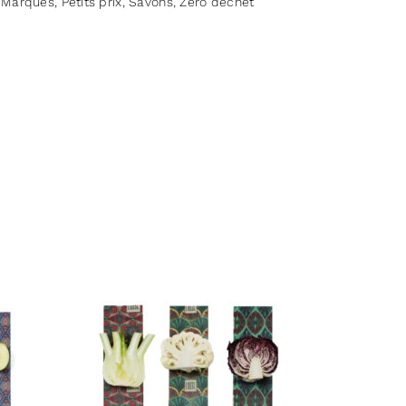
,
Marques
,
Petits prix
,
Savons
,
Zéro déchet
DE TOURNESOL BIO* (Sodium
seedate**)
qua)
INE (Glycerin**)
DE RICIN BIO* (Sodium castorate**)
UL* (Morocca lava clay*)
 INCI
(après saponification à
 olivate**, Sodium shea butterate**,
e**, Sodium sunflowerseedate**, Aqua,
odium castorate**, Morocca lava clay*, Olea
, Butyrospermum parkii butter*, Helianthus
il*, Cocos nucifera oil*, Ricinus communis
France