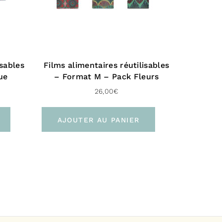
isables
Films alimentaires réutilisables
ue
– Format M – Pack Fleurs
26,00
€
AJOUTER AU PANIER