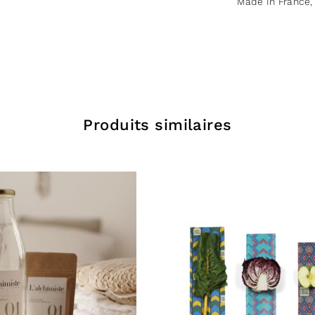
Made In France
HUILE 
sunflower
EAU (A
GLYCER
HUILE 
RHASSO
Produits similaires
INGREDIENTS
froid)
:
Sodium
Sodium cocoat
Glycerin**, S
europaea oil*
Annuus Seed O
oil*.
Fabriqué :
En 