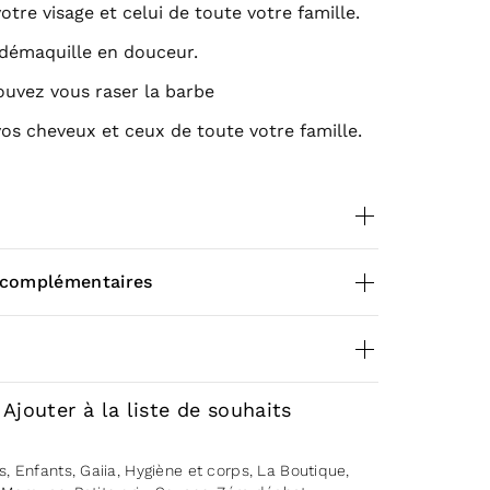
 votre visage et celui de toute votre famille.
 démaquille en douceur.
uvez vous raser la barbe
 vos cheveux et ceux de toute votre famille.
NGREDIENTS EN FRANCAIS :
 complémentaires
certifiè biologique saponifié à froid à base
 de beurre biologiques , d’eau, de glycérine
est tout !
0,080 kg
D’OLIVE BIO* (Sodium olivate**)
eviews yet.
Ajouter à la liste de souhaits
 DE KARITE BIO* (Sodium shea
to review “Savon surgras – Au Rhassoul”
**)
s
,
Enfants
,
Gaiia
,
Hygiène et corps
,
La Boutique
,
ogged in
to post a review.
DE COCO BIO* (Sodium cocoate**)