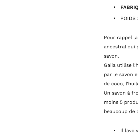
FABRI
POIDS 
Pour rappel la
ancestral qui 
savon.
Gaiia utilise l
par le savon en
de coco, l’huile
Un savon à fr
moins 5 produi
beaucoup de 
Il lave