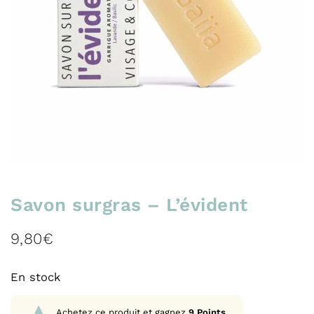
Savon surgras – L’évident
9,80
€
En stock
Achetez ce produit et gagnez
9
Points