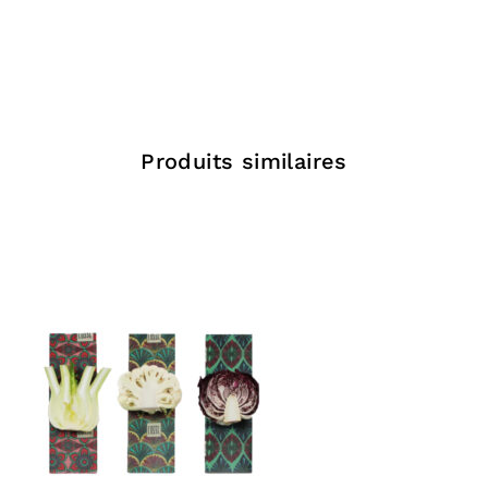
HUILE DE RICIN (Sodium Castorate)
PARFUM* (Fragrance créée à partir d’un
mélange d’huiles essentielles )
Limonene, Linalool (Constituants naturels des
huiles essentielles)
Produits similaires
INGREDIENTS (INCI) :
Sodium Olivate, Sodium Rice
Branate, Sodium Cocoate, Aqua, Glycerin, Sodium
Castorate, Parfum (Fragrance)*, Limonene, Linalool.
* Parfumé uniquement aux huiles essentielles.
Tous les prix sont HT, TVA non applicable, art.293-B
du CGI (Auto-Entrepreneur)