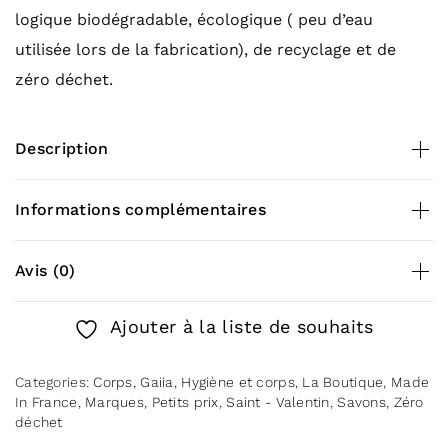
logique biodégradable, écologique ( peu d’eau
utilisée lors de la fabrication), de recyclage et de
zéro déchet.
Description
LISTE DES INGREDIENTS EN FRANCAIS :
Informations complémentaires
Savon à Froid surgras à base de 4 Huiles végétales,
d’eau, de glycérine naturelle, le tout parfumé aux
huiles essentielles précieuses !
Poids
0,080 kg
Avis (0)
HUILE D’OLIVE (Sodium Olivate)
There are no reviews yet.
Ajouter à la liste de souhaits
HUILE DE SON DE RIZ (Sodium Rice Branate)
Be the first to review “Savon surgras – L’évident”
HUILE DE COCO (Sodium Cocoate)
Categories:
Corps
,
Gaiia
,
Hygiène et corps
,
La Boutique
,
Made
You must be
logged in
to post a review.
EAU (Aqua)
In France
,
Marques
,
Petits prix
,
Saint - Valentin
,
Savons
,
Zéro
déchet
GLYCERINE (Glycerin)