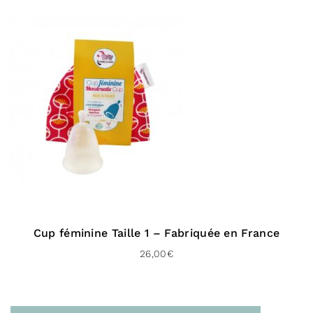
Pour le Royaume-uni :
À domicile (Chronopost UK – 48 H)
Livraison gratuite dès 100 € d’achat
Vers l’international :
À domicile (Delivengo – 3 à 5 jours)
Livraison gratuite dès 100 € d’achat
Cup féminine Taille 1 – Fabriquée en France
26,00
€