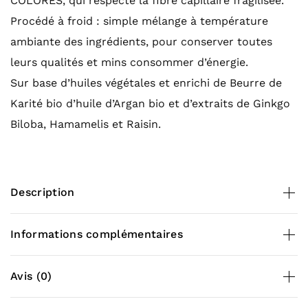
COLORES, qui respecte la fibre capillaire fragilisée.
Procédé à froid : simple mélange à température
ambiante des ingrédients, pour conserver toutes
leurs qualités et mins consommer d’énergie.
Sur base d’huiles végétales et enrichi de Beurre de
Karité bio d’huile d’Argan bio et d’extraits de Ginkgo
Biloba, Hamamelis et Raisin.
Description
Contenance
Informations complémentaires
85 g
Poids
0,085 kg
Très simple d’utilisation : frotter sur les cheveux
Avis (0)
mouillés pour faire mousser, masser puis rincer.
Jusqu’à 50 Shampoings avec 1 pain de 85g, soit 1,5 à