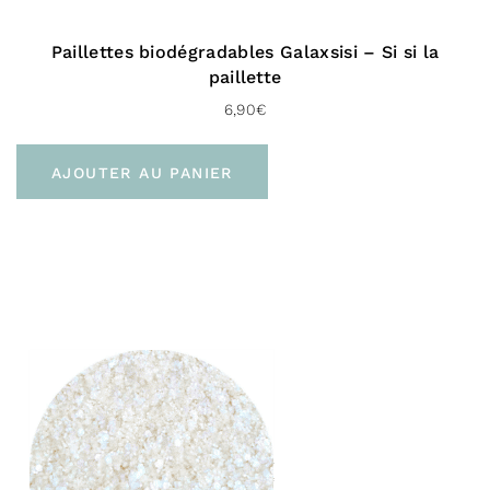
Pour le Royaume-uni :
Paillettes biodégradables Galaxsisi – Si si la
paillette
6,90
€
À domicile (Chronopost UK – 48 H)
Livraison gratuite dès 100 € d’achat
AJOUTER AU PANIER
Vers l’international :
À domicile (Delivengo – 3 à 5 jours)
Livraison gratuite dès 100 € d’achat