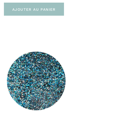
Pour la France :
AJOUTER AU PANIER
En point relais (3 à 4 jours)
À domicile sans signature (Colissimo Access –
48H)
À domicile avec signature (Colissimo Expert –
48H)
Livraison gratuite en click & collect à la
boutique de
Bayonne
Livraison gratuite dès 60 € d’achat
Vers l’Europe :
En point relais (Mondial Relay Europe – 72 H)
À domicile (Chrono classic – 48 H)
Livraison gratuite dès 100 € d’achat