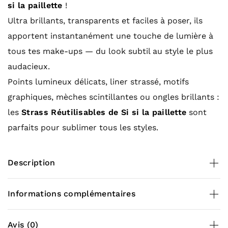
si la paillette
!
Ultra brillants, transparents et faciles à poser, ils
apportent instantanément une touche de lumière à
tous tes make-ups — du look subtil au style le plus
audacieux.
Points lumineux délicats, liner strassé, motifs
graphiques, mèches scintillantes ou ongles brillants :
les
Strass Réutilisables de Si si la paillette
sont
parfaits pour sublimer tous les styles.
Description
Contenance
Informations complémentaires
55 strass en verre réutilisables de 3 tailles
différentes
Poids
0,050 kg
Avis (0)