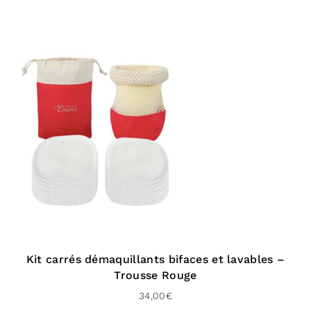
Livraison gratuite dès 100 € d’achat
Pour le Royaume-uni :
À domicile (Chronopost UK – 48 H)
Livraison gratuite dès 100 € d’achat
Vers l’international :
À domicile (Delivengo – 3 à 5 jours)
Livraison gratuite dès 100 € d’achat
Kit carrés démaquillants bifaces et lavables –
Trousse Rouge
34,00
€