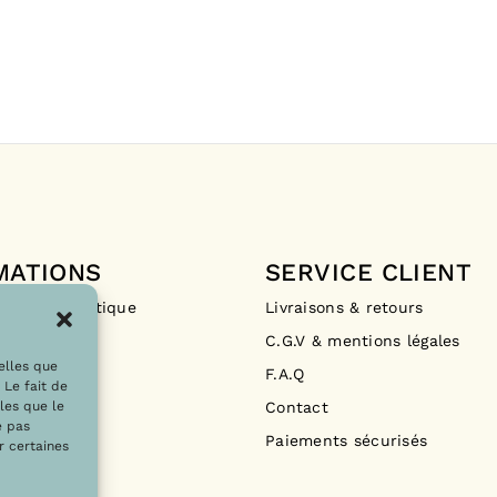
MATIONS
SERVICE CLIENT
Drops La Boutique
Livraisons & retours
ements
C.G.V & mentions légales
telles que
F.A.Q
 Le fait de
Contact
les que le
e pas
Paiements sécurisés
r certaines