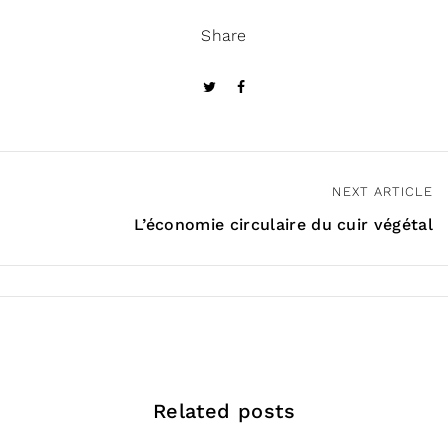
Share
NEXT ARTICLE
N
L’économie circulaire du cuir végétal
a
v
i
g
a
Related posts
t