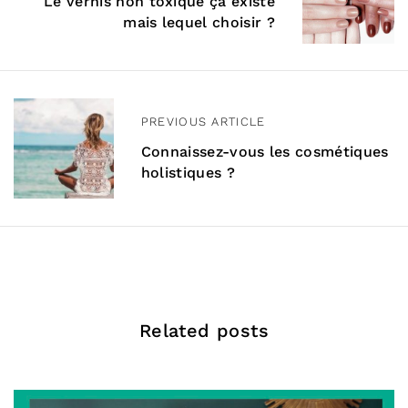
a
Le vernis non toxique ça existe
mais lequel choisir ?
v
i
g
PREVIOUS ARTICLE
a
Connaissez-vous les cosmétiques
t
holistiques ?
i
o
n
d
Related posts
e
l
’