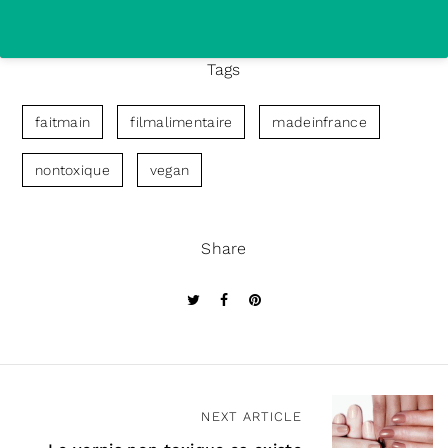
Tags
faitmain
filmalimentaire
madeinfrance
nontoxique
vegan
Share
N
NEXT ARTICLE