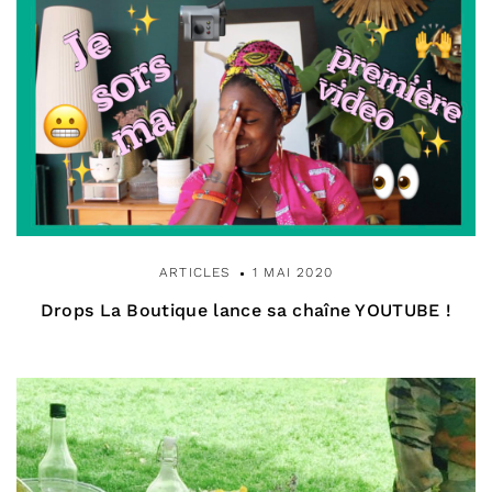
a
r
t
i
c
l
ARTICLES
1 MAI 2020
e
Drops La Boutique lance sa chaîne YOUTUBE !