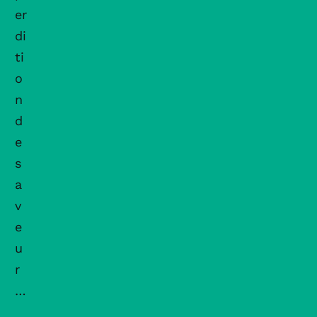
er
di
ti
o
n
d
e
s
a
v
e
u
r
…