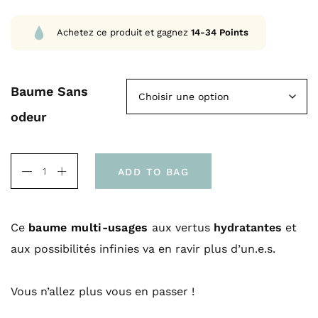
l
a
Achetez ce produit et gagnez
14-34
Points
g
e
d
Baume Sans
e
odeur
p
r
ADD TO BAG
i
x
Ce
baume multi-usages
aux vertus
hydratantes
et
aux possibilités infinies va en ravir plus d’un.e.s.
:
1
Vous n’allez plus vous en passer !
4