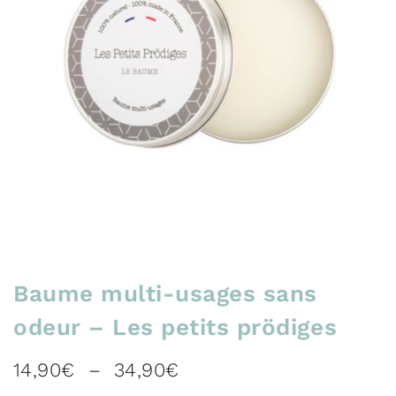
Baume multi-usages sans
odeur – Les petits prödiges
P
14,90
€
–
34,90
€