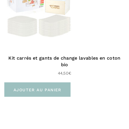
Huile d’Olive Bio :
Elle va permettre de nourrir les
peaux déshydratées et les cheveux assoiffés
Cire d’Abeille :
Riche en vitamine A, elle possède
des propriétés anti-inflammatoires qui apaisent la
blessure et facilite la cicatrisation
Miel :
Il va permettre la régénération de la peau et
Kit carrés et gants de change lavables en coton
améliorer sa texture. C’est donc un parfait
bio
cicatrisant. De plus, il permet d’éviter les rides
44,50
€
prématurées
Huile d’Amande douce :
Très recommandée pour les
AJOUTER AU PANIER
peaux desséchées, elle va aussi pénétrer facilement
dans les couches supérieurs de l’épiderme tout en
les nourrissant
Arnica :
Connu pour lutter contre les premiers