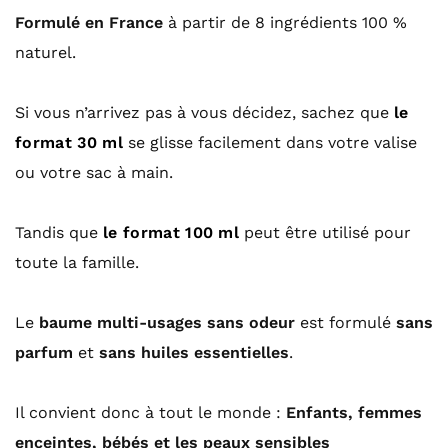
,
Formulé en France
à partir de 8 ingrédients 100 %
9
naturel.
0
€
Si vous n’arrivez pas à vous décidez, sachez que
le
à
format 30 ml
se glisse facilement dans votre valise
3
ou votre sac à main.
4
,
Tandis que
le format 100 ml
peut être utilisé pour
9
toute la famille.
0
€
Le
baume multi-usages sans odeur
est formulé
sans
parfum
et
sans huiles essentielles
.
Il convient donc à tout le monde :
Enfants, femmes
enceintes, bébés et les peaux sensibles