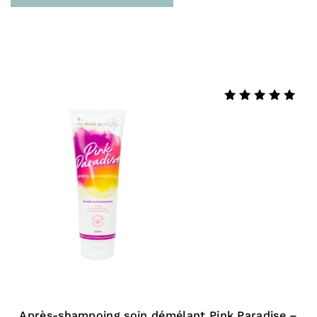
MONTANA FLOWER EXTRACT, TOCOPHEROL.
Livraison
Pour la France :
Note
4.88
sur 5
En point relais (3 à 4 jours)
À domicile sans signature (Colissimo Access –
48H)
À domicile avec signature (Colissimo Expert –
48H)
Livraison gratuite en click & collect à la
boutique de
Bayonne
Livraison gratuite dès 60 € d’achat
Après-shampoing soin démélant Pink Paradise –