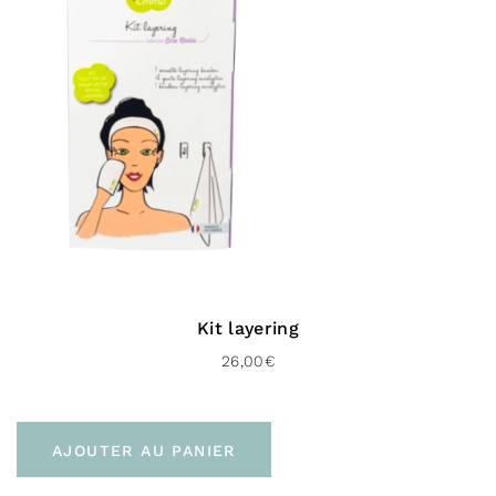
crème hydratante bonne
mine
Huile de coco bio :
Cette huile aux nombreuses
vertus hydratantes , va apaiser votre peau mais
aussi la nourrir en profondeur
Eau florale de rose bio :
Grâce à ses vertus
apaisantes et cicatrisantes, l’eau florale de rose va
apaiser les peaux sensibles et traiter les
imperfections du visage
Kit layering
Glycérine de lin :
Elle va permettre de garder l’eau
26,00
€
de la peau afin de l’hydrater et de garder une peau
raffermie
Huile de jojoba:
Avec ses propriétés surprenantes,
AJOUTER AU PANIER
elle va convenir à tous les types de peau. En effet,