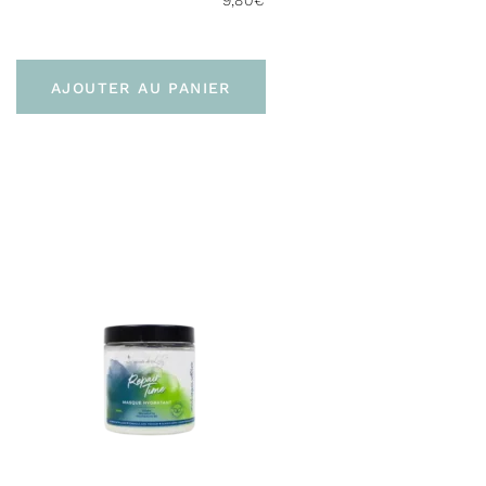
ANNUUS SEED OIL, SODIUM LEVULINATE, DAUCUS
CAROTA SATIVA ROOT EXTRACT*, CAESALPINIA
SPINOSA GUM, LACTIC ACID, SODIUM ANISATE,
TOCOPHEROL.
AJOUTER AU PANIER
*Ingrédients issus de l’agriculture biologique
**Transformé à partir d’ingrédients biologiques
33,8% du total des ingrédients sont issus de
l’Agriculture Biologique
Produit vegan et non testé sur les animaux
Livraison
Pour la France :
En point relais (Mondial Relay – 3 à 4 jours)
À domicile sans signature (Colissimo Access –
48H)
À domicile avec signature (Colissimo Expert –