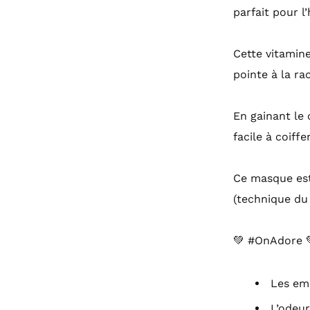
parfait pour l
Cette vitamine
pointe à la rac
En gainant le c
facile à coiff
Ce masque es
(technique d
💚 #OnAdore 
Les em
L’odeu