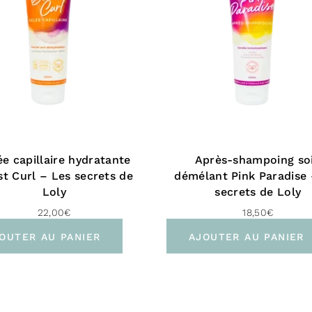
Liste c
AQUA, GLYCE
CHINENSIS S
COCOS NUCIF
DIMETHYLAMIN
JUICE POWDER
PANTHENOL, C
ée capillaire hydratante
Après-shampoing so
ROSAEODORA 
t Curl – Les secrets de
démélant Pink Paradise 
DEHYDROACETI
Loly
secrets de Loly
22,00
€
18,50
€
* Issu de l’agr
OUTER AU PANIER
AJOUTER AU PANIER
** Présent dan
Les agents co
dans ce masqu
cheveux tout 
le brossage.