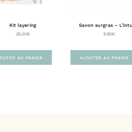
À domic
Livrais
de
Bayon
Kit layering
Savon surgras – L’intu
Livrais
26,00
€
9,80
€
Vers l’Europe 
OUTER AU PANIER
AJOUTER AU PANIER
En poin
À domic
Livrais
Pour le Roya
À domi
Livrais