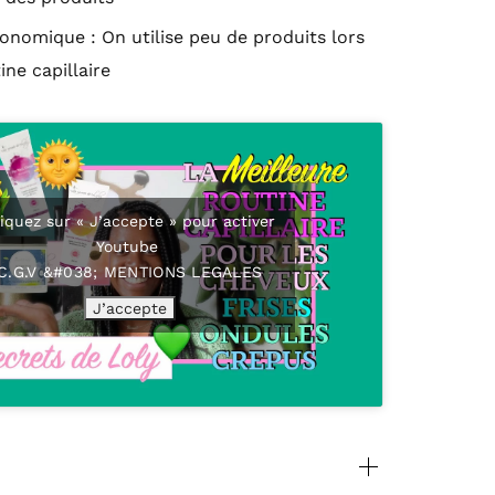
onomique : On utilise peu de produits lors
ine capillaire
iquez sur « J’accepte » pour activer
Youtube
C.G.V &#038; MENTIONS LEGALES
J’accepte