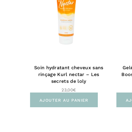
Soin hydratant cheveux sans
Gel
rinçage Kurl nectar – Les
Boos
secrets de loly
23,00
€
AJOUTER AU PANIER
AJ