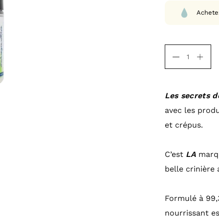
Achete
Les secrets d
avec les prod
et crépus.
C’est
LA
marqu
belle crinière
Formulé à 99,3
nourrissant es