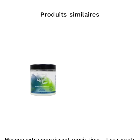
habitude, avec une lingette lavable ou avec vos
mains.
Produits similaires
Une petite quantité de produit suffit et il faut bien
utiliser la pellicule blanche uniquement.
Vous pouvez au préalable également vous mouiller la
peau pour une application plus facile, ou utiliser
directement notre démaquillant sous la douche.
Faites des mouvements circulaires sur votre peau et
frottez délicatement vos cils et vos paupières.
Enfin, rincez avec un peu d’eau puis terminer en
vous essuyant le visage avec une lingette ou une
serviette, cela permettra de retirer les derniers
résidus de produit.
Pensez bien à vous laver les mains avant toute
Masque extra nourrissant repair time – Les secrets