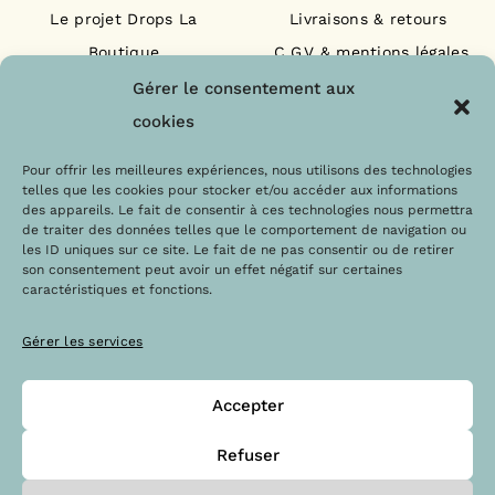
Le projet Drops La
Livraisons & retours
Boutique
C.G.V & mentions légales
Nos engagements
F.A.Q
Gérer le consentement aux
Les labels
Contact
cookies
Le blog
Paiements sécurisés
Pour offrir les meilleures expériences, nous utilisons des technologies
telles que les cookies pour stocker et/ou accéder aux informations
des appareils. Le fait de consentir à ces technologies nous permettra
de traiter des données telles que le comportement de navigation ou
les ID uniques sur ce site. Le fait de ne pas consentir ou de retirer
son consentement peut avoir un effet négatif sur certaines
caractéristiques et fonctions.
Gérer les services
Accepter
@Copyright 2023 – Drops la boutique
Refuser