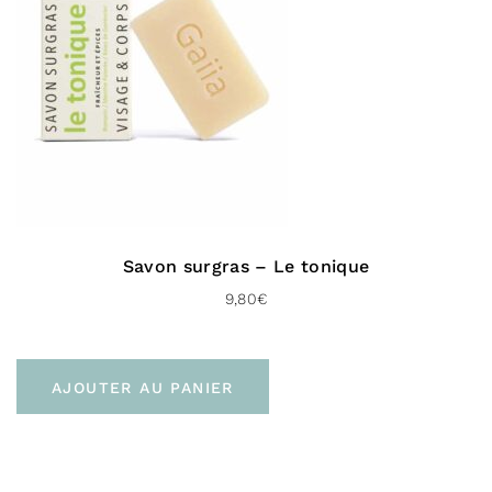
Liste complète des
ingrédients
INCI : Garcinia Indica Seed Butter (beurre de kokum),
Polyglycerol-4-Oleate (émulsifiant), Hydrolized
Sunflower Seed Wax (cire de tournesol hydrolysée),
Simmondsia Chinensis (jojoba) Seed Oil (huile de
jojoba)*
Savon surgras – Le tonique
9,80
€
Livraison
Pour la France :
AJOUTER AU PANIER
En point relais (Point relais – 3 à 4 jours)
À domicile sans signature (Colissimo Access –