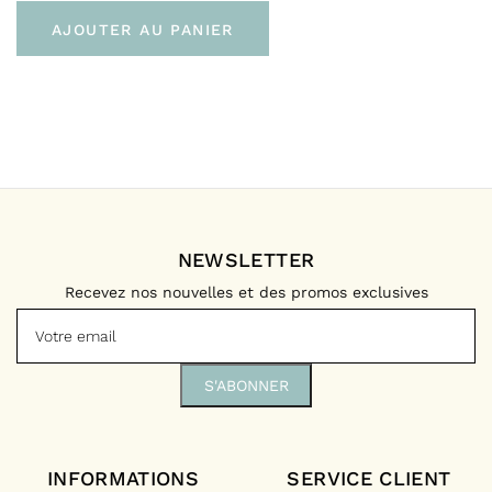
Livraison gratuite dès 100 € d’achat
AJOUTER AU PANIER
Vers l’international :
À domicile (Delivengo – 3 à 5 jours)
Livraison gratuite dès 100 € d’achat
NEWSLETTER
Recevez nos nouvelles et des promos exclusives
INFORMATIONS
SERVICE CLIENT