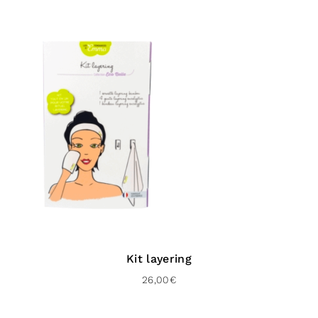
48H)
À domicile avec signature (Colissimo Expert –
48H)
Livraison gratuite en click & collect à la
boutique de
Bayonne
Livraison gratuite dès 60 € d’achat
Vers l’Europe :
En point relais (Mondial Relay Europe – 72 H)
À domicile (Chrono classic – 48 H)
Livraison gratuite dès 100 € d’achat
Pour le Royaume-uni :
Kit layering
26,00
€
À domicile (Chronopost UK – 48 H)