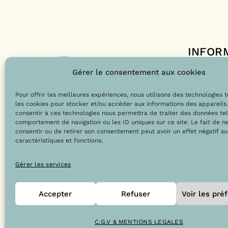
INFOR
Le projet 
Gérer le consentement aux cookies
Nos engag
Pour offrir les meilleures expériences, nous utilisons des technologies 
Les labels
les cookies pour stocker et/ou accéder aux informations des appareils.
Le blog
consentir à ces technologies nous permettra de traiter des données tel
comportement de navigation ou les ID uniques sur ce site. Le fait de n
consentir ou de retirer son consentement peut avoir un effet négatif su
caractéristiques et fonctions.
@Copyright 2023 – Drops la boutique
Gérer les services
Accepter
Refuser
Voir les pré
C.G.V & MENTIONS LEGALES