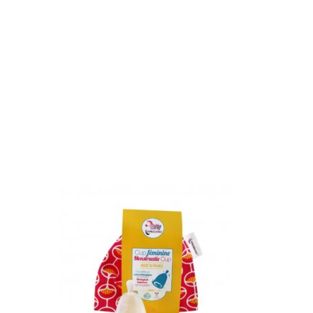
ité bio :
Connu pour apporter de la
e l’élasticité de la peau, en plus de
ensément. Il a aussi un fort pouvoir
illa :
Elle va aussi permettre de protéger la
ssions extérieures
de Sodium :
Il soulage les irritations
ns compter qu’il a aussi des effets
de magnésium :
Connu pour être un
orporel naturel. Il est naturel et aussi non
la peau
lle va permettre de lisser et assouplir la