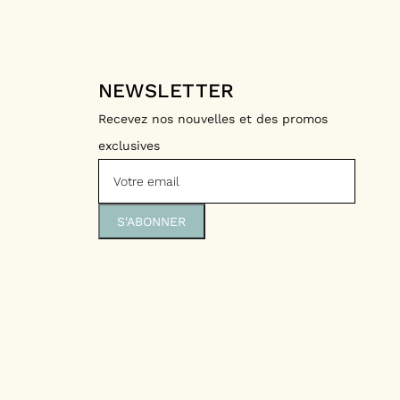
on
NEWSLETTER
e :
Recevez nos nouvelles et des promos
exclusives
t relais (Mondial Relay – 3 à 4 jours)
ile sans signature (Colissimo Access – 48H)
ile avec signature (Colissimo Expert – 48H)
on gratuite en click & collect à la boutique
ne
on gratuite dès 60 € d’achat
 :
t relais (Mondial Relay Europe – 72 H)
ile (Chrono classic – 48 H)