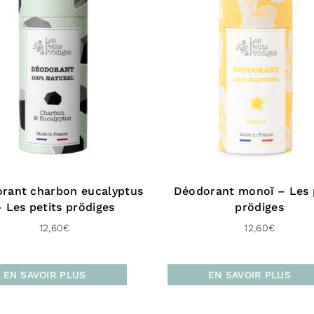
Au contact de 
chaleur en fai
Les ing
Poudre d’Arro
elle a des pro
inflammatoire
Huile de Tour
rant charbon eucalyptus
Déodorant monoï – Les 
elle va hydra
– Les petits prödiges
prödiges
Huile de Noix
12,60
€
12,60
€
permettre d’a
plus, elle est
EN SAVOIR PLUS
EN SAVOIR PLUS
Cire de Carna
le déshydrata