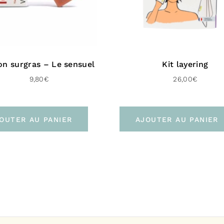
Le déodorant
Alumin
on surgras – Le sensuel
Kit layering
Conser
9,80
€
26,00
€
Parabè
Propyl
Glycol
OUTER AU PANIER
AJOUTER AU PANIER
Phtalat
Liste c
Maranta Arund
Magnesium Hyd
Candelilla Cer