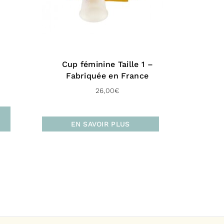
 peaux sensibles
est sans :
ium
Cup féminine Taille 1 –
vateur
Fabriquée en France
ne
26,00
€
ène
EN SAVOIR PLUS
e
omplète des ingrédients
inacea Root Powder, Cocos Nucifera Oil,
roxide, Copernicia Cerifera Cera,
a, Helianthus Annuus Seed Oil, Tocopherol.