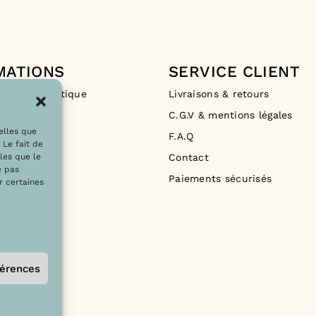
Livrais
MATIONS
SERVICE CLIENT
Pour la Franc
Drops La Boutique
Livraisons & retours
ements
C.G.V & mentions légales
En poin
telles que
F.A.Q
À domic
 Le fait de
Contact
À domic
les que le
e pas
Livrais
Paiements sécurisés
r certaines
de
Bayon
Livrais
Pour l’Europe
férences
En poin
À domic