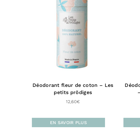
sur 5
Déodorant fleur de coton – Les
Déodo
petits prödiges
12,60
€
EN SAVOIR PLUS