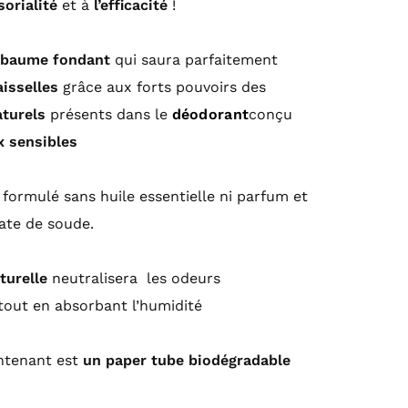
sorialité
et à
l’efficacité
!
baume fondant
qui saura parfaitement
isselles
grâce aux forts pouvoirs des
aturels
présents dans le
déodorant
conçu
 sensibles
st formulé sans huile essentielle ni parfum et
ate de soude.
turelle
neutralisera les odeurs
tout en absorbant l’humidité
ontenant est
un paper tube biodégradable