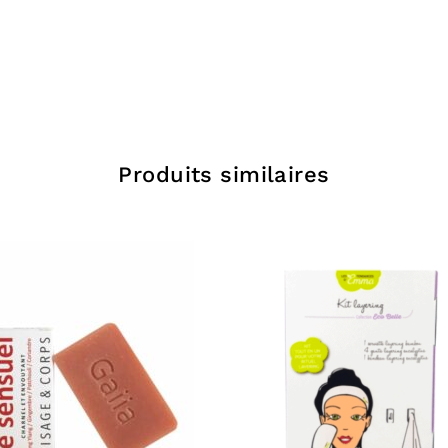
Beurre de Kar
souplesse et d
l’hydrater int
cicatrisant
Cire de Candel
Produits similaires
peau des agre
Bicarbonate 
cutanées et sa
antiseptiques
L’hydroxyde 
désodorisant c
irritant pour 
Vitamine E :
E
peau