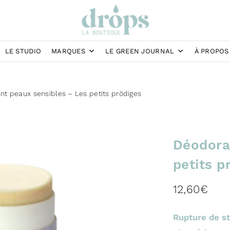
LE STUDIO
MARQUES
LE GREEN JOURNAL
À PROPOS
t peaux sensibles – Les petits prödiges
Déodora
petits p
12,60
€
Rupture de s