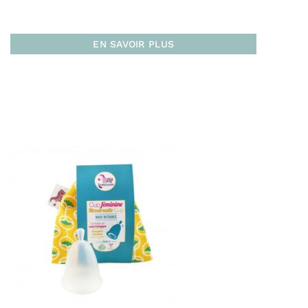
des ingrédients sont issus de l’Agriculture Biologique
Cette huile essentielle de culture biologique est
EN SAVOIR PLUS
obtenue grâce à la distillation à la vapeur d’eau à
basse pression des sommités fleuries.
A noter : une huile essentielle étant un produit
naturel, la couleur et l’odeur peuvent varier d’une
récolte à une autre. Cela n’altère en rien la qualité du
produit
Livraison
Pour la France :
En point relais (3 à 4 jours)
À domicile sans signature (Colissimo Access –
48H)