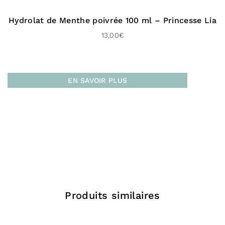
Livraison gratuite dès 100 € d’achat
Hydrolat de Menthe poivrée 100 ml – Princesse Lia
Pour le Royaume-uni :
13,00
€
À domicile (Chronopost UK – 48 H)
Livraison gratuite dès 100 € d’achat
EN SAVOIR PLUS
Vers l’international :
À domicile (Delivengo – 3 à 5 jours)
Livraison gratuite dès 100 € d’achat
Produits similaires