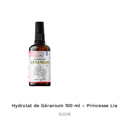
Lors de leur utilisation, assurez-vous d’avoir
systématiquement désinfecter ustensiles,
flaconnages et avoir les mains propres.
Si vous observez un changement d’aspect ou
d’odeur, n’utilisez plus votre hydrolat.
Liste complète des
ingrédients de l’hydrolat
d’Hamamélis
Hamamelis virginiana flower water,
leuconostoc/radish root ferment filtrate, water
Hydrolat de Géranium 100 ml – Princesse Lia
Conservateur naturel, extrait de la racine de radis.
13,00
€
Livraison