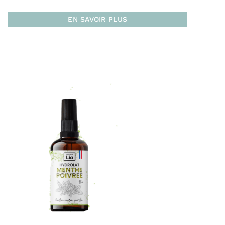
EN SAVOIR PLUS
Vers la France :
En point relais (Mondial Relay – 3 à 4 jours)
À domicile sans signature (Colissimo Access –
48H)
À domicile avec signature (Colissimo Expert –
48H)
Livraison gratuite en click & collect à la
boutique de
Bayonne
Livraison gratuite dès 60 € d’achat
Pour l’Europe :
En point relais (Mondial Relay Europe – 72 H)
À domicile (Chrono classic – 48 H)