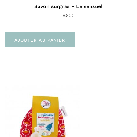
Savon surgras – Le sensuel
En point relais (Mondial Relay Europe – 72 H)
9,80
€
À domicile (Chrono classic – 48 H)
Livraison gratuite dès 100 € d’achat
AJOUTER AU PANIER
Pour le Royaume-uni :
À domicile (Chronopost UK – 48 H)
Livraison gratuite dès 100 € d’achat
Vers l’international :
À domicile (Delivengo – 3 à 5 jours)
Livraison gratuite dès 100 € d’achat