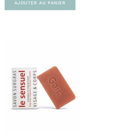
AJOUTER AU PANIER
** Transformés à partir d’ingrédients biologiques
Livraison
Pour la France :
En point relais (3 à 4 jours)
À domicile sans signature (Colissimo Access –
48H)
À domicile avec signature (Colissimo Expert –
48H)
Livraison gratuite en click & collect à la
boutique de
Bayonne
Livraison gratuite dès 60 € d’achat
Vers l’Europe :