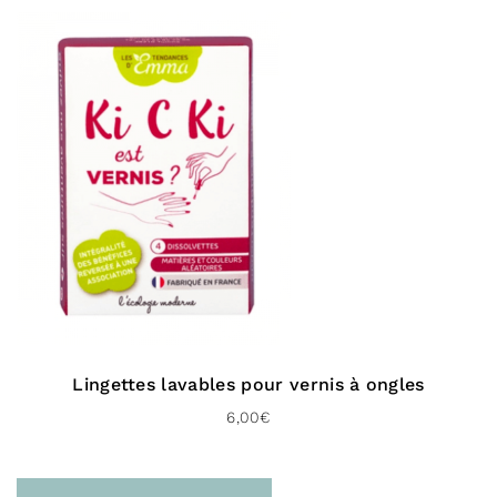
INULIN, COCOS NUCIFERA (COCONUT) OIL*, MELISSA
OFFICINALIS FLOWER/LEAF/STEM WATER*, PERSEA
GRATISSIMA (AVOCADO) OIL*, POLYGLYCERYL-6
BEHENATE, GLYCERIN, GLYCERYL STEARATE, ARGANIA
SPINOSA KERNEL OIL*, BUTYROSPERMUM PARKII
(SHEA) BUTTER*, HYDROLYZED WHEAT PROTEIN,
OLEA EUROPAEA (OLIVE) FRUIT OIL*,
GLUCONOLACTONE, SODIUM GLUCONATE, SODIUM
LACTATE, THEOBROMA CACAO (COCOA) SEED
BUTTER*, MANGIFERA INDICA SEED BUTTER, YOGURT
POWDER, ACETUM (VINEGAR)**, SODIUM BENZOATE,
POLYGLYCERYL-6 STEARATE, PARFUM (FRAGRANCE),
CYAMOPSIS TETRAGONOLOBA (GUAR) GUM, XANTHAN
GUM, POTASSIUM SORBATE, TOCOPHEROL, ALOE
BARBADENSIS LEAF JUICE POWDER*, BENZOIC ACID,
Lingettes lavables pour vernis à ongles
CALCIUM GLUCONATE, RUBUS IDAEUS (RASPBERRY)
6,00
€
FRUIT EXTRACT**
*Ingrédients issus de l’agriculture biologique