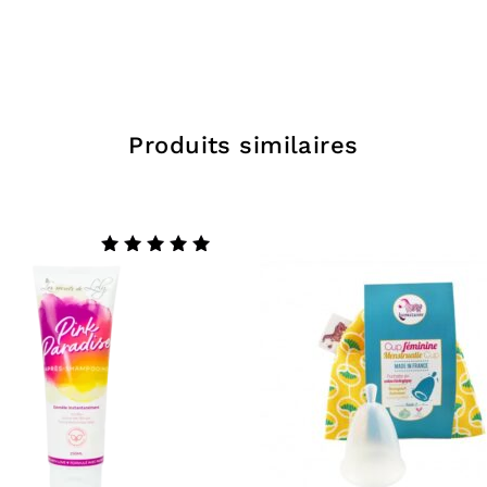
pousser le sti
Puis
frotter l
l’intérieur des
encore le déco
Produits similaires
Le parfum off
pas à en réap
journée si néc
Le parfum Mono
Note
4.88
même si ce pr
sur 5
Nous déconseil
pendant la gro
naturels sont 
Les ing