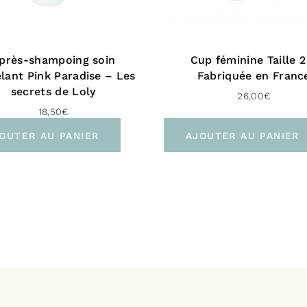
parfum 
Beurre de k
fruits du Koku
près-shampoing soin
Cup féminine Taille 2
tropicales de 
lant Pink Paradise – Les
Fabriquée en Franc
non comédogèn
secrets de Loly
26,00
€
Inde, certifi
18,50
€
Cire de tourn
OUTER AU PANIER
AJOUTER AU PANIER
tournesol, cet
est produite 
l’environneme
Parfum d’orig
fragrances fa
composition o
contiennent n
mentionnés da
Cosmos, Orig