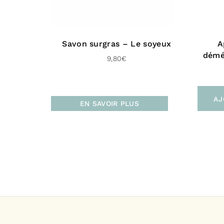
Savon surgras – Le soyeux
A
démé
9,80
€
AJ
EN SAVOIR PLUS