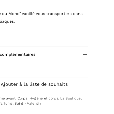
e du Monoï vanillé vous transportera dans
siaques.
ance
du parfum solide
 complémentaires
0,020 kg
nviron 6 mois d’utilisation pour 20g
eviews yet.
Ajouter à la liste de souhaits
 d’utilisation du
to review “Parfum solide Monoï Vanillé –
solide
me avant
,
Corps
,
Hygiène et corps
,
La Boutique
,
”
Parfums
,
Saint - Valentin
ogged in
to post a review.
le parfum solide
Comme Avant
, il faut