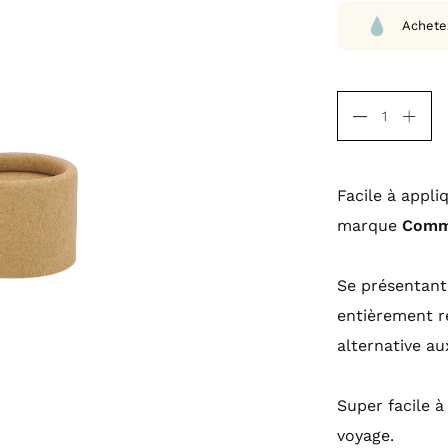
Achete
Facile à appli
marque
Comm
Se présentant 
entièrement re
alternative a
Super facile 
voyage.