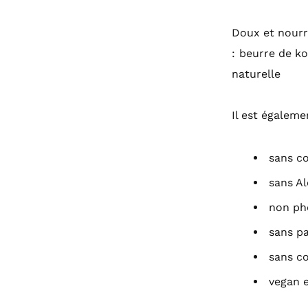
Doux et nourr
: beurre de ko
naturelle
Il est égaleme
sans co
sans Al
non pho
sans p
sans co
vegan e