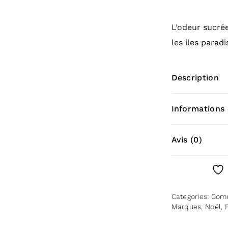
L’odeur sucré
les iles paradi
Description
Conten
Informations
20 g
Poids
Avis (0)
Économique, e
There are no r
Conseils
Be the first 
parfum 
Categories:
Com
Comme Avant
Marques
,
Noël
,
You must be
l
Pour utiliser 