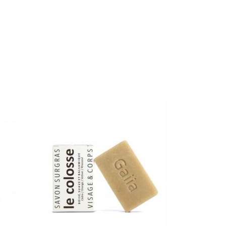
ck par-dessous.
e produit sur les zones de chaleur
comme
 poignets, derrière les oreilles, le cou ou
lleté.
re
une tenue d’environ 5h
mais n’hésitez
pliquer une petite touche au cours de la
essaire.
ï Vanillé peut être utilisé à partir de 3 ans
oduit est davantage destiné aux adultes.
lons l’utilisation de nos parfums solides
ssesse et l’allaitement car nos parfums
fabriqués à partir d’huiles essentielles.
rédients phares du