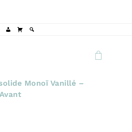
olide Monoï Vanillé –
Avant