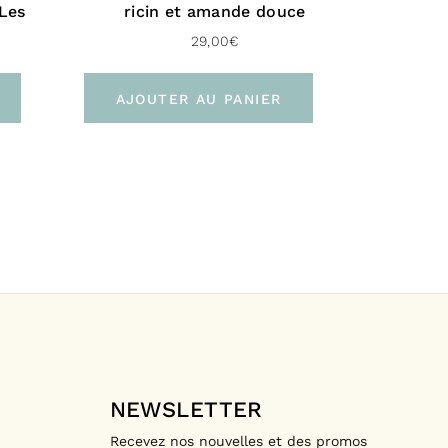
ume-uni :
 Les
ricin et amande douce
29,00
€
cile (Chronopost UK – 48 H)
on gratuite dès 100 € d’achat
AJOUTER AU PANIER
tional :
ile (Delivengo – 3 à 5 jours)
on gratuite dès 100 € d’achat
NEWSLETTER
Recevez nos nouvelles et des promos