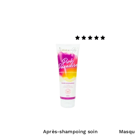
Note
4.88
sur 5
Après-shampoing soin
Masque