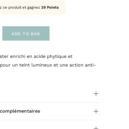
z ce produit et gagnez
39
Points
ADD TO BAG
ter enrichi en acide phytique et
pour un teint lumineux et une action anti-
ance
du sérum anti-
 complémentaires
Energie
0,020 kg