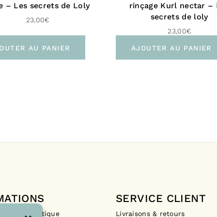
Pour le Roya
e – Les secrets de Loly
rinçage Kurl nectar –
secrets de loly
23,00
€
À domi
23,00
€
Livrais
OUTER AU PANIER
AJOUTER AU PANIER
Vers l’interna
À domic
Livrais
MATIONS
SERVICE CLIENT
Drops La Boutique
Livraisons & retours