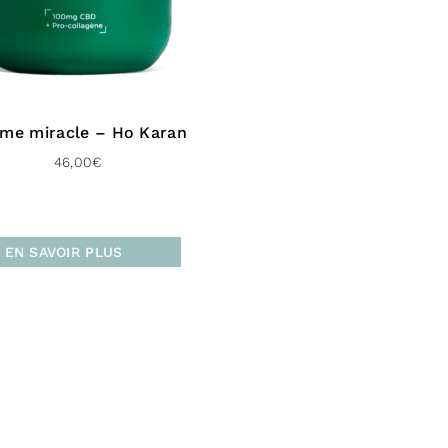
Liste c
Aqua (Water), 
Fruit Water, C
Glycol, Cannab
me miracle – Ho Karan
Verbascum Tha
Gum, Avena Sat
46,00
€
Parfum (Fragr
Stearoyl Gluta
Hydroxide, So
EN SAVOIR PLUS
Plankton Extr
Officinalis (Ro
hexanediol,Cap
Mays (Corn) St
(Chlorophylli
carotene), To
Livrais