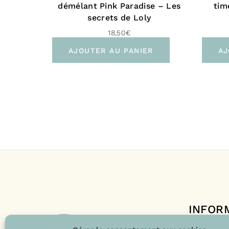
démélant Pink Paradise – Les
tim
secrets de Loly
18,50
€
AJOUTER AU PANIER
AJ
INFOR
Le projet 