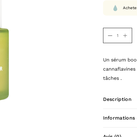
Achete
Un sérum boos
cannaflavines 
tâches .
Description
Conten
Informations
tâches 
Poids
Avis (0)