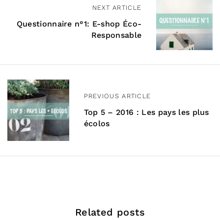
N
NEXT ARTICLE
a
Questionnaire n°1: E-shop Éco-
Responsable
v
i
g
a
PREVIOUS ARTICLE
t
Top 5 – 2016 : Les pays les plus
écolos
i
o
n
d
e
Related posts