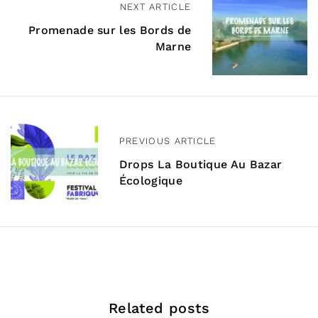
NEXT ARTICLE
a
Promenade sur les Bords de
v
Marne
i
g
a
PREVIOUS ARTICLE
t
Drops La Boutique Au Bazar
i
Écologique
o
n
d
e
l
Related posts