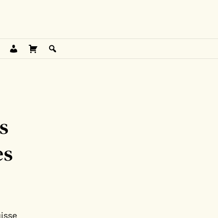
s
es
isse