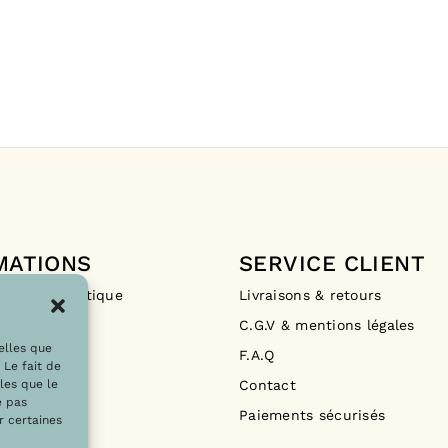
MATIONS
SERVICE CLIENT
Drops La Boutique
Livraisons & retours
ements
C.G.V & mentions légales
telles que
F.A.Q
 Le fait de
les que le
Contact
e pas
Paiements sécurisés
r certaines