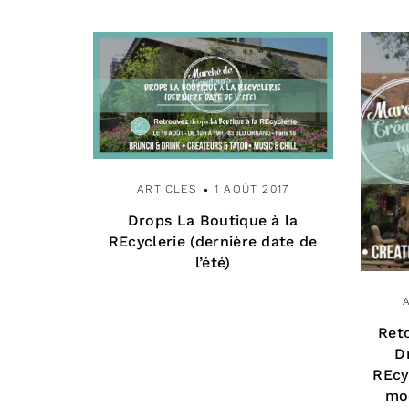
ARTICLES
1 AOÛT 2017
Drops La Boutique à la
REcyclerie (dernière date de
l’été)
Ret
D
REcy
mod