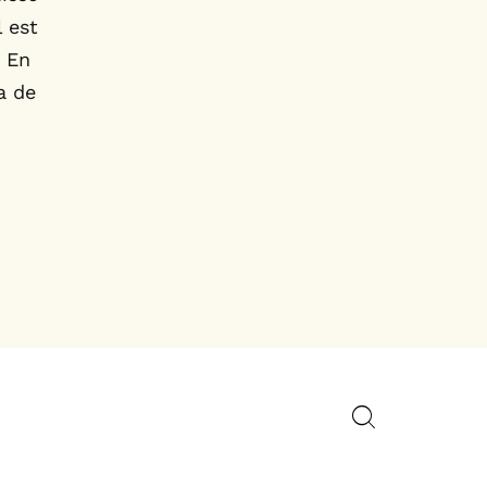
 est
. En
a de