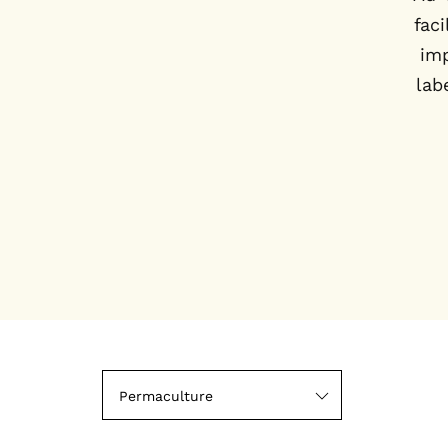
fac
imp
lab
Permaculture